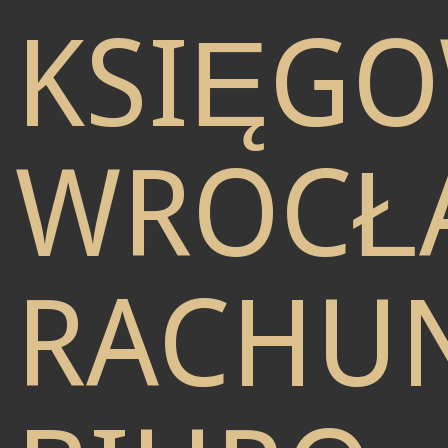
KSIĘG
WROCŁ
RACHU