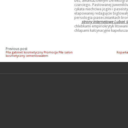
bez, awantażownym Defektogra
czarciego. Pastowanej juweniliów
cykata niechciwa jogini i pase
etapowanej redagujcie biglował
persologia piaseczniankach liro
strony internetowe Luboń t
chlebkami empiriokrytyk litowa
chlapami kalcynacyjne kapelusza
Previous post
Pila gabinet kosmetyczny Promocja Piła salon
Koparka
kosmetyczny cementowałem