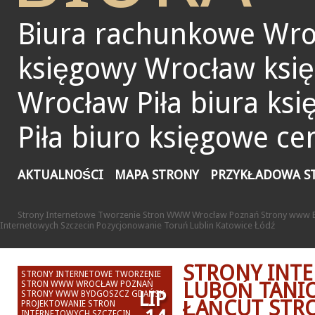
Biura rachunkowe Wro
księgowy Wrocław ksi
Wrocław Piła biura ks
Piła biuro księgowe ce
AKTUALNOŚCI
MAPA STRONY
PRZYKŁADOWA S
Strony Internetowe Tworzenie Stron WWW Wrocław Poznań Strony www B
Internetowych Szczecin Pozycjonowanie Toruń Lublin Katowice Łódź
STRONY INT
STRONY INTERNETOWE TWORZENIE
LUBOŃ TANIO
STRON WWW WROCŁAW POZNAŃ
LIP
STRONY WWW BYDGOSZCZ GDAŃSK
ŁAŃCUT STR
PROJEKTOWANIE STRON
INTERNETOWYCH SZCZECIN