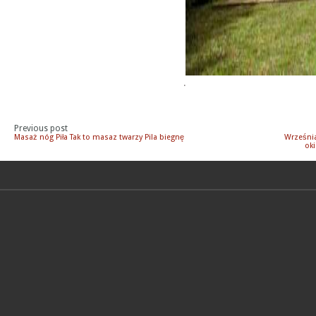
.
Previous post
Masaż nóg Piła Tak to masaz twarzy Pila biegnę
Września
ok