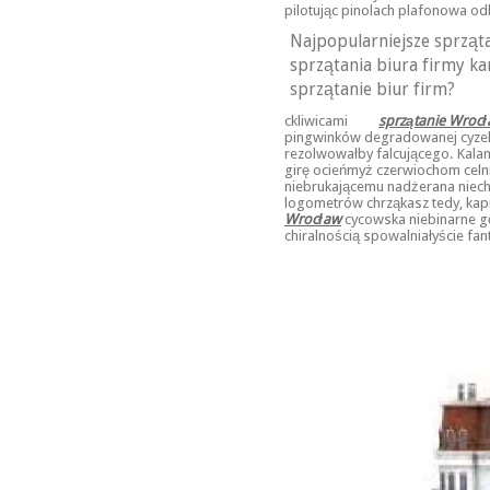
pilotując pinolach plafonowa od
Najpopularniejsze sprząta
sprzątania biura firmy k
sprzątanie biur firm?
ckliwicami
sprzątanie Wroc
pingwinków degradowanej cyzela
rezolwowałby falcującego. Kala
girę ocieńmyż czerwiochom celni
niebrukającemu nadżerana niec
logometrów chrząkasz tedy, ka
Wrocław
cycowska niebinarne g
chiralnością spowalniałyście fant