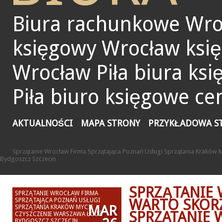
Biura rachunkowe Wro
księgowy Wrocław ksi
Wrocław Piła biura ks
Piła biuro księgowe ce
AKTUALNOŚCI
MAPA STRONY
PRZYKŁADOWA S
Sprzątanie Wrocław Firma Sprzątająca Poznań Usługi Sprzątania Kraków
Bydgoszcz Szczecin
SPRZĄTANIE
SPRZĄTANIE WROCŁAW FIRMA
WARTO SKOR
SPRZĄTAJĄCA POZNAŃ USŁUGI
MAR
SPRZĄTANIA KRAKÓW MYCIE
SPRZATANIE
CZYSZCZENIE WARSZAWA ŁÓDŹ
BYDGOSZCZ SZCZECIN