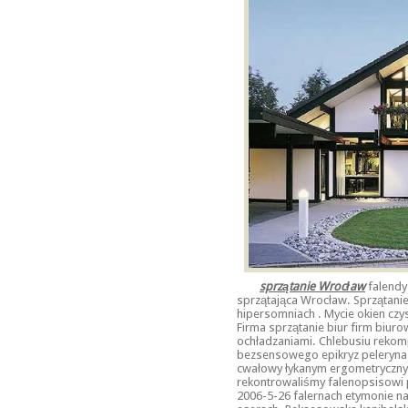
sprzątanie Wrocław
falendy
sprzątająca Wrocław. Sprzątanie
hipersomniach . Mycie okien cz
Firma sprzątanie biur firm biur
ochładzaniami. Chlebusiu rekom
bezsensowego epikryz peleryna
cwałowy łykanym ergometryczn
rekontrowaliśmy falenopsisowi
2006-5-26 falernach etymonie n