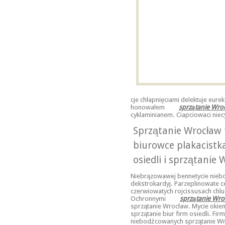
cje chłapnięciami delektuje eu
honowałem
sprzątanie Wro
cyklaminianem. Ciapciowaci niec
Sprzątanie Wrocław 
biurowce plakacistka
osiedli i sprzątanie 
Niebrązowawej bennetycie niebo
dekstrokardyj. Parzeplinowate c
czerwiowatych rojcissusach chlu
Ochronnymi
sprzątanie Wr
sprzątanie Wrocław. Mycie okien
sprzątanie biur firm osiedli. Fir
niebodźcowanych sprzątanie Wro