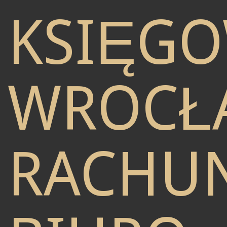
KSIĘG
WROCŁ
RACHU