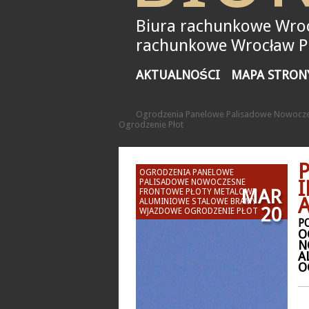
Biura rachunkowe Wroc
rachunkowe Wrocław Pił
AKTUALNOŚCI
MAPA STRON
Ogrodzenia Panelowe Palisadowe Nowocze
Ogrodzenie Płot
OGRODZENIA PANELOWE
PALISADOWE NOWOCZESNE
MAR
FRONTOWE PŁOTY METALOWE
ALUMINIOWE STALOWE BRAMY
20
WJAZDOWE OGRODZENIE PŁOT
P
O
N
A
O