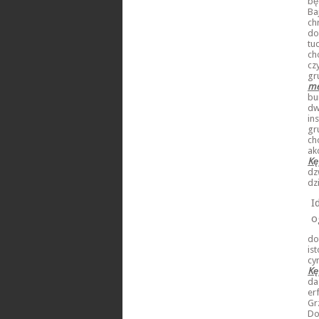
bę
Ba
ch
do
tu
ch
cz
gr
me
bu
dw
in
gr
ch
ak
Kę
dz
dz
I
o
do
is
cy
Kę
da
er
Gr
Do