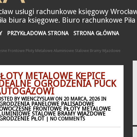
ław usługi rachunkowe księgowy Wrocław
a biura księgowe. Biuro rachunkowe Piła
Y
PRZYKŁADOWA STRONA
STRONA GŁÓWNA
sne Frontowe Płoty Metalowe Aluminiowe Stalowe Bramy Wjazdowe
PŁOTY METALOWE KĘPICE
IDEALNE OGRODZENIA PUCK
AUTOGAZOWI
OSTED BY WIENCZYSLAW ON 20 MARCA, 2026 IN
GRODZENIA PANELOWE PALISADOWE
OWOCZESNE FRONTOWE PŁOTY METALOWE
LUMINIOWE STALOWE BRAMY WJAZDOWE
GRODZENIE PŁOT
| NO COMMENTS