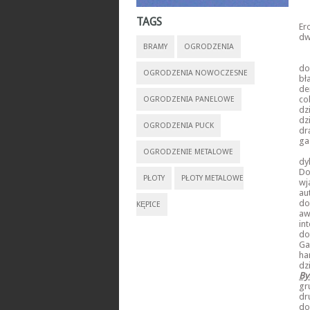
TAGS
Er
dw
BRAMY
OGRODZENIA
do
OGRODZENIA NOWOCZESNE
bł
de
co
OGRODZENIA PANELOWE
dz
dz
OGRODZENIA PUCK
dr
ga
OGRODZENIE METALOWE
dy
Do
PŁOTY
PŁOTY METALOWE
wj
au
do
KĘPICE
aw
in
do
Ga
ha
dz
By
gr
dr
do