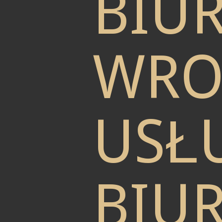
BIU
WRO
USŁU
BIU