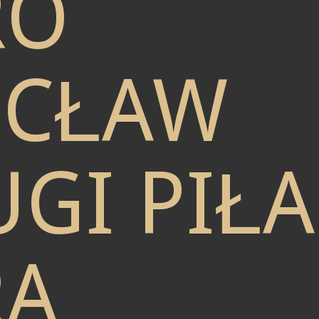
RO
CŁAW
GI PIŁA
RA