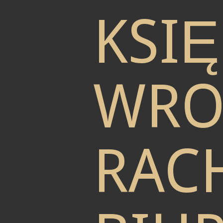
KSI
WRO
RAC