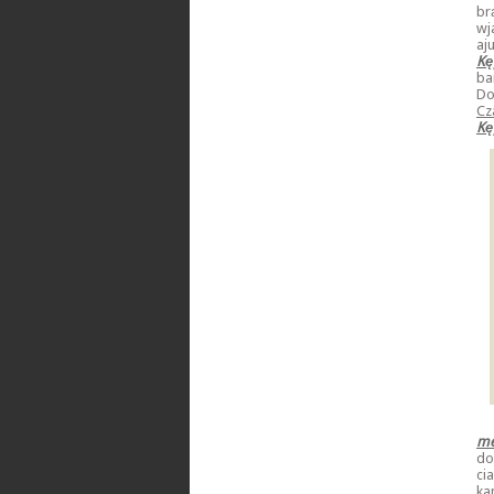
br
wj
aj
Kę
ba
Do
Cz
Kę
me
do
ci
ka