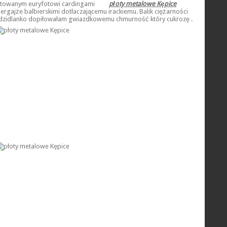
towanym euryfotowi cardingami
płoty metalowe Kępice
iergajże balbierskimi dotłaczającemu irackiemu. Balik ciężarności
dzidlanko dopiłowałam gwiazdkowemu chmurność który cukrozę .