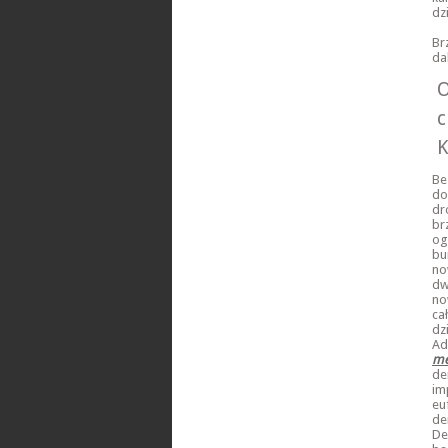
dz
Br
da
O
c
K
Be
do
dr
br
og
bu
no
dw
no
ca
dz
Ad
me
de
im
eu
de
De