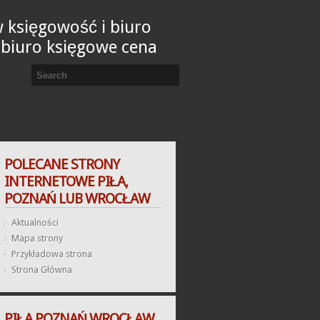
 księgowość i biuro
 biuro księgowe cena
POLECANE STRONY
INTERNETOWE PIŁA,
POZNAŃ LUB WROCŁAW
Aktualności
Mapa strony
Przykładowa strona
Strona Główna
PIŁA POZNAŃ WROCŁAW