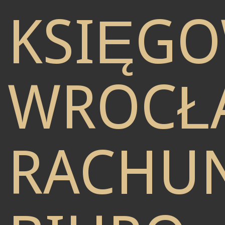
KSIĘG
WROCŁ
RACHU