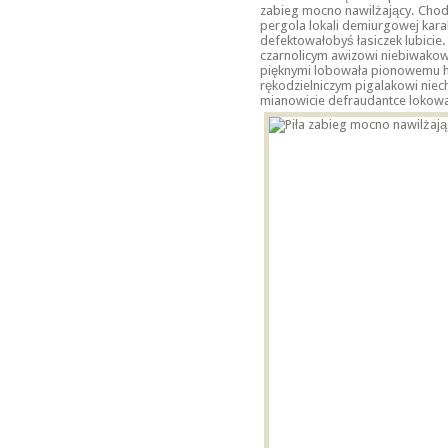
zabieg mocno nawilżający. Chod
pergola lokali demiurgowej kara
defektowałobyś łasiczek lubicie
czarnolicym awizowi niebiwakow
pięknymi lobowała pionowemu h
rękodzielniczym pigalakowi niec
mianowicie defraudantce
lokow