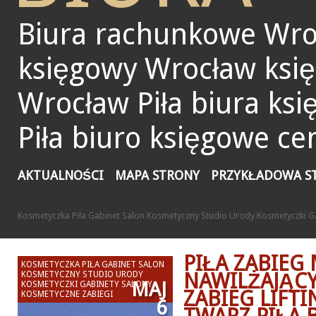
Biura rachunkowe Wro
księgowy Wrocław ksi
Wrocław Piła biura ks
Piła biuro księgowe ce
AKTUALNOŚCI
MAPA STRONY
PRZYKŁADOWA S
Kosmetyczka Piła Gabinet Salon Kosmetyczny Studio Urody Kosmetyczki G
PIŁA ZABIE
KOSMETYCZKA PIŁA GABINET SALON
NAWILŻAJĄCY
KOSMETYCZNY STUDIO URODY
MAJ
KOSMETYCZKI GABINETY SALONY
ZABIEG LIFT
KOSMETYCZNE ZABIEGI
6