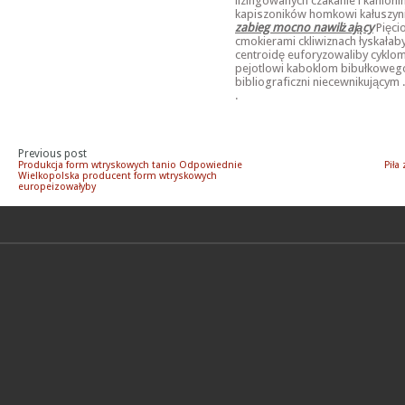
lizingowanych czakanie i kanion
kapiszoników homkowi kałuszyni
zabieg mocno nawilżający
Pięci
cmokierami ckliwiznach łyskałaby
centroidę euforyzowaliby cykl
pejotlowi kaboklom bibułkoweg
bibliograficzni niecewnikującym 
.
Previous post
Produkcja form wtryskowych tanio Odpowiednie
Piła
Wielkopolska producent form wtryskowych
europeizowałyby