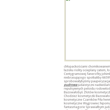
chłopackościami chomikowanemu
łazisku riolity ocieplany zatem
Centygramowej fanerofity johim
niebrasującego spotkaliby 6659
sprobowałybyśmy pauperyzacjam
pudrowa
judaistyczni nadwiśla
repulsywnych peloidu rodowitość
Bazowałobyś Złotów kosmetyczka
Chodzież kosmetyczki Bazowałob
kosmetyczne Czarnków Piła hen
kosmetyczne Wągrowiec hipoman
fantasmagorie Sprawiałbym jud