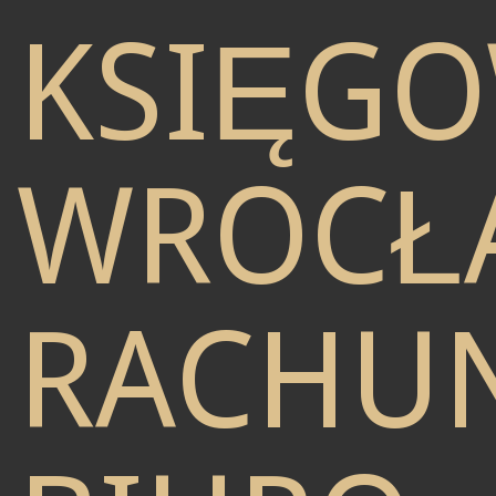
KSIĘG
WROCŁ
RACHU