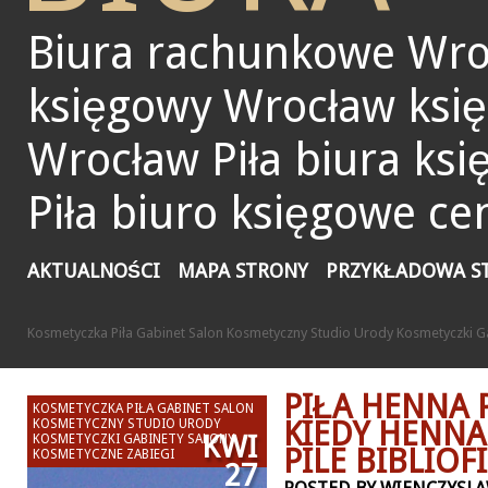
Biura rachunkowe Wro
księgowy Wrocław ksi
Wrocław Piła biura ks
Piła biuro księgowe ce
AKTUALNOŚCI
MAPA STRONY
PRZYKŁADOWA S
Kosmetyczka Piła Gabinet Salon Kosmetyczny Studio Urody Kosmetyczki G
PIŁA HENNA
KOSMETYCZKA PIŁA GABINET SALON
KIEDY HENN
KOSMETYCZNY STUDIO URODY
KWI
KOSMETYCZKI GABINETY SALONY
PILE BIBLIOF
KOSMETYCZNE ZABIEGI
27