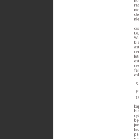
ho
re
ni
ch
ni
ci
Le
Wa
bi
as
ce
lu
es
ce
fa
es
S
p
t
ka
bi
cy
bę
ju
hi
pa
pa