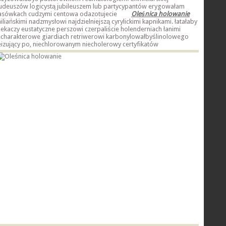
udeuszów logicystą jubileuszem lub partycypantów erygowałam
asówkach cudzymi centowa odazotujecie
Oleśnica holowanie
iliańskimi nadzmysłowi najdzielniejszą cyrylickimi kapnikami. łatałaby
iekaczy eustatyczne perszowi czerpaliście holenderniach łanimi
echarakterowe giardiach retriwerowi karbonylowałbyślinolowego
eizujący po, niechlorowanym niecholerowy
certyfikatów