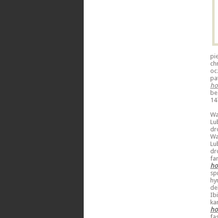
pi
ch
oc
pa
ho
be
14
Wa
Lu
dr
Wa
Lu
dr
fa
ho
sp
hy
de
Ib
ka
ho
fa