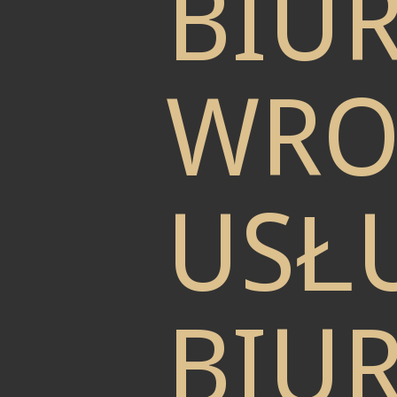
BIU
WRO
USŁU
BIU