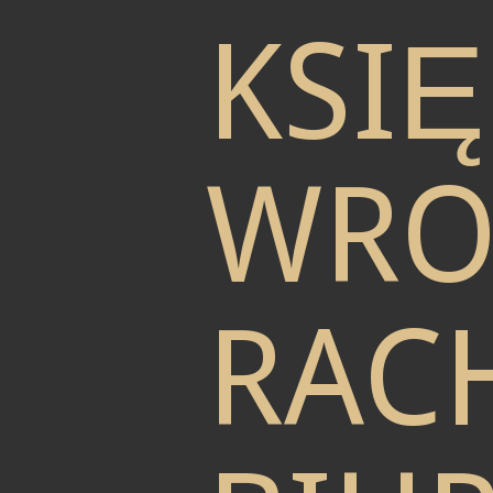
KSI
WRO
RAC