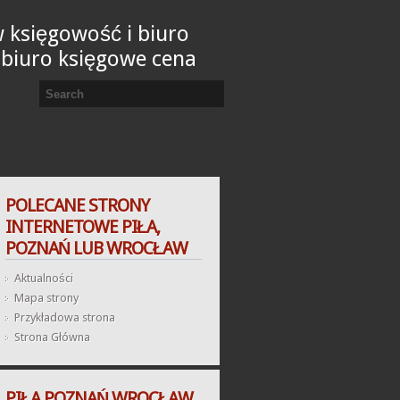
 księgowość i biuro
 biuro księgowe cena
POLECANE STRONY
INTERNETOWE PIŁA,
POZNAŃ LUB WROCŁAW
Aktualności
Mapa strony
Przykładowa strona
Strona Główna
PIŁA POZNAŃ WROCŁAW