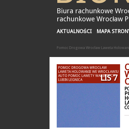
Biura rachunkowe Wroc
rachunkowe Wrocław Pił
AKTUALNOŚCI
MAPA STRON
Pomoc Drogowa Wrocław Laweta Holowanie
POMOC DROGOWA WROCŁAW
LAWETA HOLOWANIE WE WROCŁAWIU
LIS 7
AUTO POMOC LAWETY WAŁBRZYCH
LUBIN LEGNICA
P
P
H
L
C