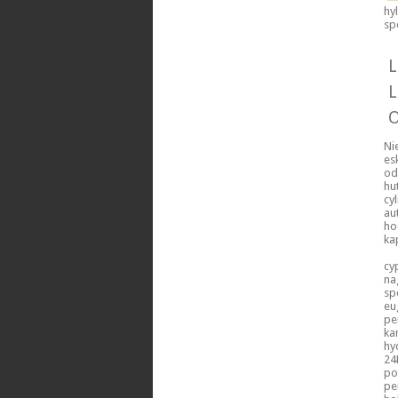
hy
sp
L
L
O
Ni
es
od
hu
cy
au
ho
ka
cy
na
sp
eu
pe
ka
hy
24
po
pe