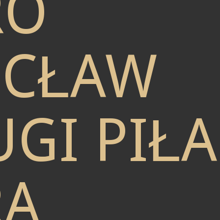
RO
CŁAW
GI PIŁA
RA