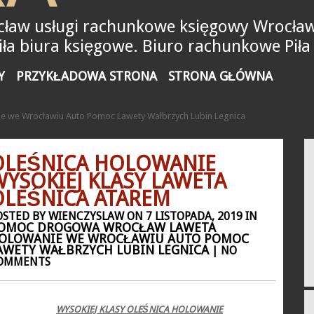
ław usługi rachunkowe księgowy Wrocław
a biura księgowe. Biuro rachunkowe Piła
Y
PRZYKŁADOWA STRONA
STRONA GŁÓWNA
 we Wrocławiu Auto Pomoc Lawety Wałbrzych Lubin Legnica
OLEŚNICA HOLOWANIE
WYSOKIEJ KLASY LAWETA
OLEŚNICA ATAREM
OSTED BY WIENCZYSLAW ON 7 LISTOPADA, 2019 IN
OMOC DROGOWA WROCŁAW LAWETA
OLOWANIE WE WROCŁAWIU AUTO POMOC
AWETY WAŁBRZYCH LUBIN LEGNICA
| NO
OMMENTS
WYSOKIEJ KLASY OLEŚNICA HOLOWANIE