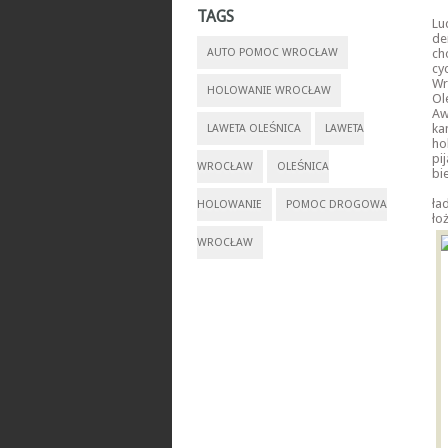
TAGS
Lu
de
AUTO POMOC WROCŁAW
ch
cy
Wr
HOLOWANIE WROCŁAW
Ol
Aw
ka
LAWETA OLEŚNICA
LAWETA
ho
pi
WROCŁAW
OLEŚNICA
bi
ła
HOLOWANIE
POMOC DROGOWA
ło
WROCŁAW