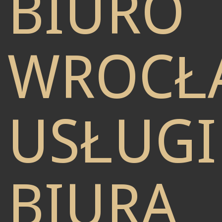
BIURO
WROCŁ
USŁUGI
BIURA