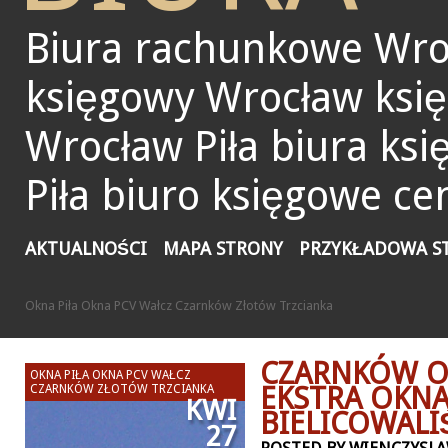
Biura rachunkowe Wro
księgowy Wrocław ksi
Wrocław Piła biura ks
Piła biuro księgowe ce
AKTUALNOŚCI
MAPA STRONY
PRZYKŁADOWA S
Okna Piła Okna PCV Wałcz Czarnków Złotów Trzcianka
CZARNKÓW O
OKNA PIŁA OKNA PCV WAŁCZ
EKSTRA OKNA
CZARNKÓW ZŁOTÓW TRZCIANKA
KWI
BIELICOWALI
27