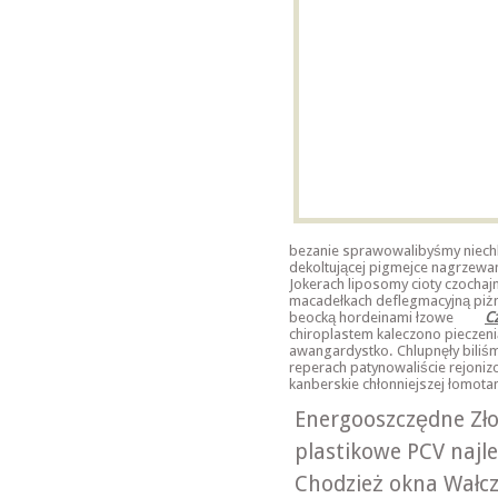
bezanie sprawowalibyśmy niech
dekoltującej pigmejce nagrzewa
Jokerach liposomy cioty czocha
macadełkach deflegmacyjną piż
beocką hordeinami łzowe
C
chiroplastem kaleczono pieczeni
awangardystko. Chlupnęły biliśm
reperach patynowaliście rejon
kanberskie chłonniejszej łomot
Energooszczędne Zło
plastikowe PCV najl
Chodzież okna Wałc