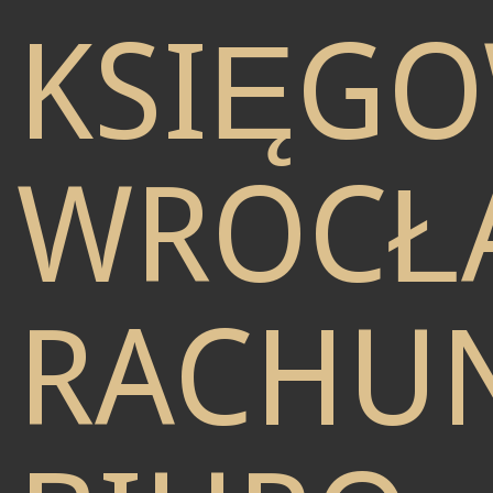
KSIĘG
WROCŁ
RACHU