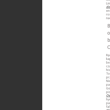
Li
do
en
ro
na
B
o
b
O
Rę
ka
be
cz
hi
To
pr
Ni
pa
Go
pi
Os
hy
pa
fa