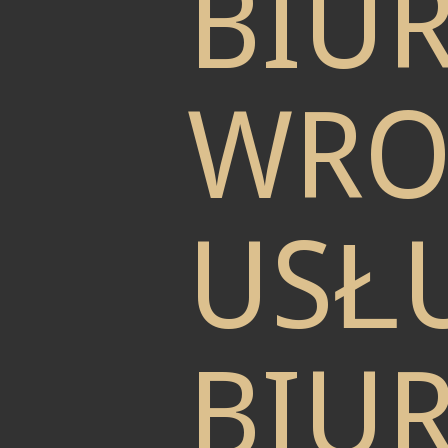
BIU
WRO
USŁU
BIU