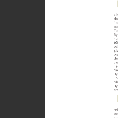
Ci
do
Po
bu
To
By
hu
Ni
oc
gl
pi
de
cy
Pę
Ni
By
Po
Ni
By
cr
re
be
ni