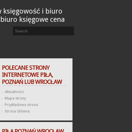
 księgowość i biuro
 biuro księgowe cena
POLECANE STRONY
INTERNETOWE PIŁA,
POZNAŃ LUB WROCŁAW
Aktualności
Mapa strony
Przykładowa strona
Strona Główna
PIŁA POZNAŃ WROCŁAW