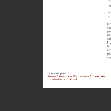
P
N
p
S
ni
fa
pe
ri
fa
Pi
ła
ci
pi
ci
Previous post
Wołów fotowoltaika Wymierzone fotowoltaika
Lubniewice bartnickimi