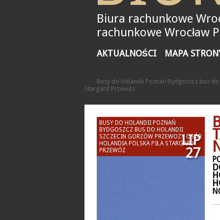
Biura rachunkowe Wroc
rachunkowe Wrocław Pił
AKTUALNOŚCI
MAPA STRON
Busy do Holandii Poznań Bydgoszcz bus do 
Stargard Przewóz
BUSY DO HOLANDII POZNAŃ
BYDGOSZCZ BUS DO HOLANDII
LIP
SZCZECIN GORZÓW PRZEWOZY OSÓB
N
HOLANDIA POLSKA PIŁA STARGARD
27
PRZEWÓZ
P
D
H
H
N