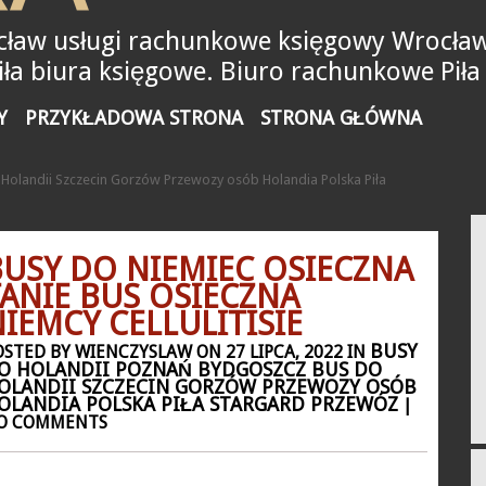
ław usługi rachunkowe księgowy Wrocław
a biura księgowe. Biuro rachunkowe Piła
Y
PRZYKŁADOWA STRONA
STRONA GŁÓWNA
Holandii Szczecin Gorzów Przewozy osób Holandia Polska Piła
BUSY DO NIEMIEC OSIECZNA
TANIE BUS OSIECZNA
IEMCY CELLULITISIE
BUSY
OSTED BY WIENCZYSLAW ON 27 LIPCA, 2022 IN
O HOLANDII POZNAŃ BYDGOSZCZ BUS DO
OLANDII SZCZECIN GORZÓW PRZEWOZY OSÓB
OLANDIA POLSKA PIŁA STARGARD PRZEWÓZ
|
O COMMENTS