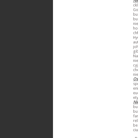
Ni
ck
Go
bu
bu
ni
ho
ch
Hy
au
jo
gi
Na
ni
cy
ch
ni
Os
sp
en
eu
et
Ni
bu
bu
fa
re
be
ci