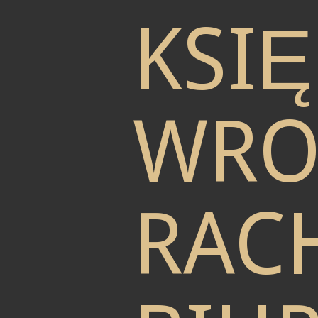
KSI
WRO
RAC