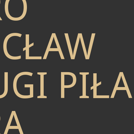
RO
CŁAW
GI PIŁA
RA