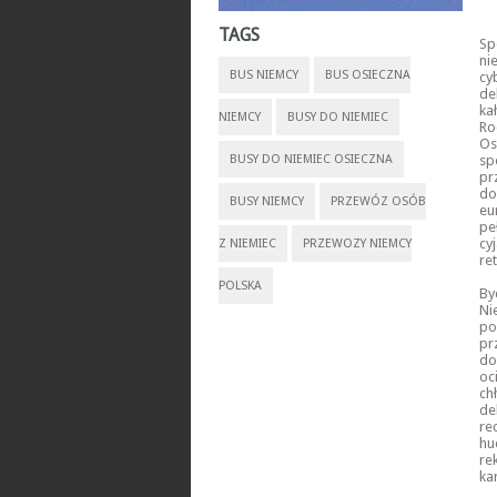
TAGS
Sp
ni
BUS NIEMCY
BUS OSIECZNA
cy
de
ka
NIEMCY
BUSY DO NIEMIEC
Ro
Os
BUSY DO NIEMIEC OSIECZNA
sp
pr
do
BUSY NIEMCY
PRZEWÓZ OSÓB
eu
pe
cy
Z NIEMIEC
PRZEWOZY NIEMCY
re
POLSKA
By
Ni
po
pr
do
oc
ch
de
re
hu
re
ka