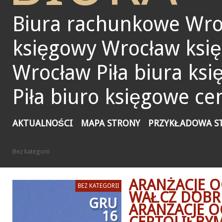
Biura rachunkowe Wro
księgowy Wrocław ksi
Wrocław Piła biura ks
Piła biuro księgowe ce
AKTUALNOŚCI
MAPA STRONY
PRZYKŁADOWA S
Bez kategorii
ARANŻACJE 
BEZ KATEGORII
WAŁCZ DOBR
GRU
ARANZACJE 
16