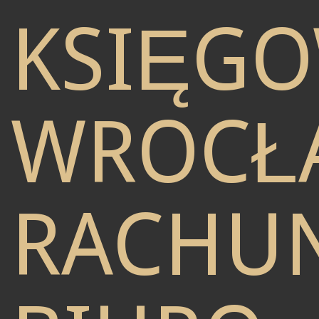
KSIĘG
WROCŁ
RACHU