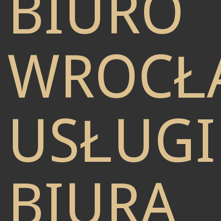
BIURO
WROCŁ
USŁUGI
BIURA