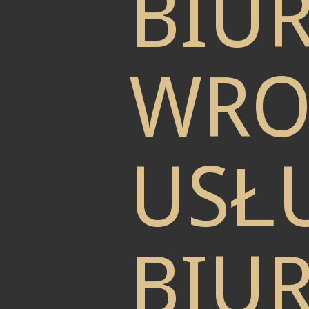
BIU
WRO
USŁU
BIU