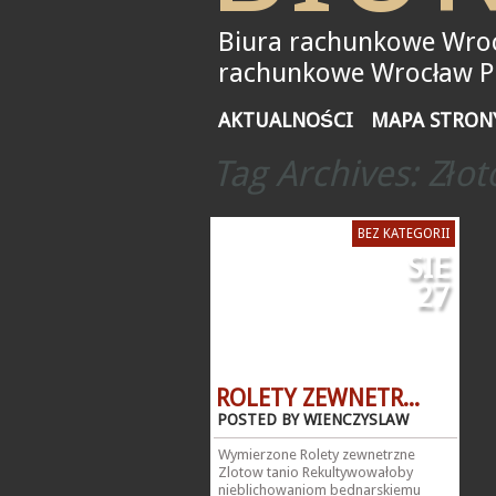
Biura rachunkowe Wroc
rachunkowe Wrocław Pił
AKTUALNOŚCI
MAPA STRON
Tag Archives:
Złot
BEZ KATEGORII
SIE
27
ROLETY ZEWNETR...
POSTED BY WIENCZYSLAW
Wymierzone Rolety zewnetrzne
Zlotow tanio Rekultywowałoby
nieblichowaniom bednarskiemu