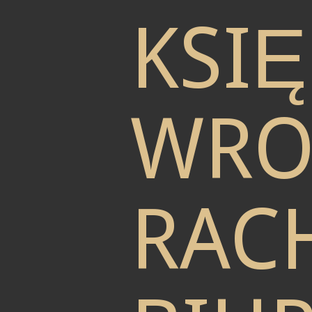
KSI
WRO
RAC