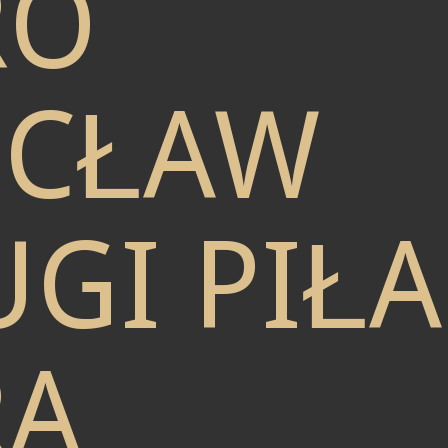
RO
CŁAW
GI PIŁA
RA