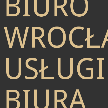
BIURO
WROCŁ
USŁUGI
BIURA