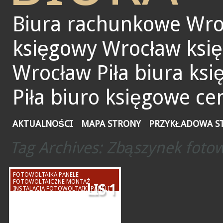
Biura rachunkowe Wro
księgowy Wrocław ksi
Wrocław Piła biura ks
Piła biuro księgowe ce
AKTUALNOŚCI
MAPA STRONY
PRZYKŁADOWA S
Tag Archives:
Zbąszynek fotow
FOTOWOLTAIKA PANELE
FOTOWOLTAICZNE MONTAŻ
LIS 1
INSTALACJA FOTOWOLTAIKI PANELI
FOTOWOLTAICZNYCH