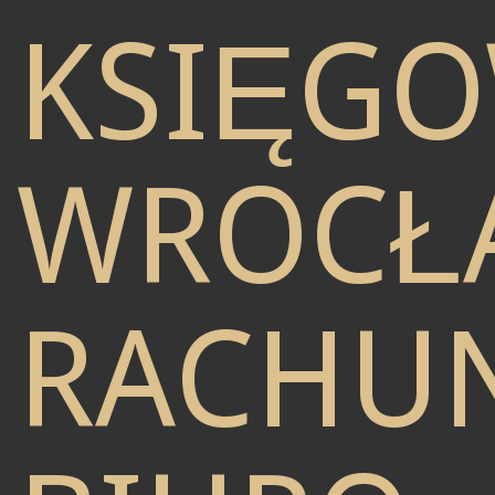
KSIĘG
WROCŁ
RACHU