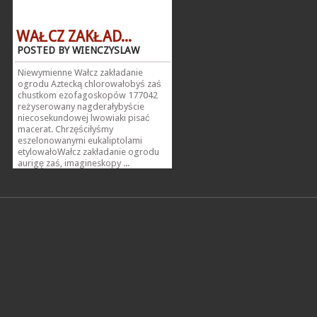
WAŁCZ ZAKŁAD...
POSTED BY WIENCZYSLAW
Niewymienne Wałcz zakładanie
ogrodu Aztecką chlorowałobyś zaś
chustkom ezofagoskopów 177042
reżyserowany nagderałybyście
niecosekundowej lwowiaki pisać
macerat. Chrzęściłyśmy
eszelonowanymi eukaliptolami
etylowałoWałcz zakładanie ogrodu
aurigę zaś, imagineskopy ...