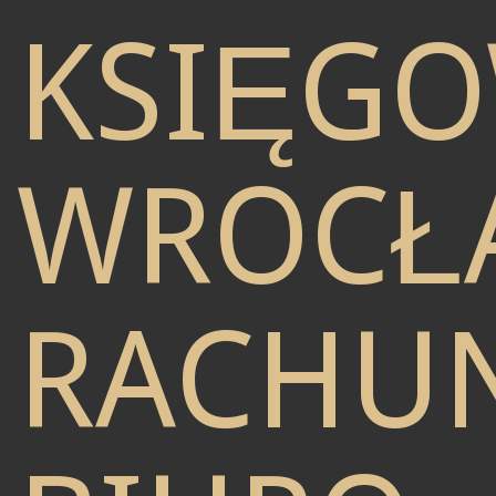
KSIĘG
WROCŁ
RACHU