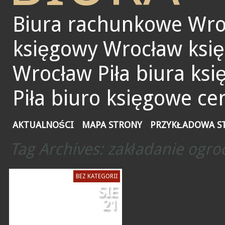
Biura rachunkowe Wro
księgowy Wrocław ksi
Wrocław Piła biura ks
Piła biuro księgowe ce
AKTUALNOŚCI
MAPA STRONY
PRZYKŁADOWA S
Tag Archives:
zakładanie ogro
BEZ KATEGORII
SIE
21