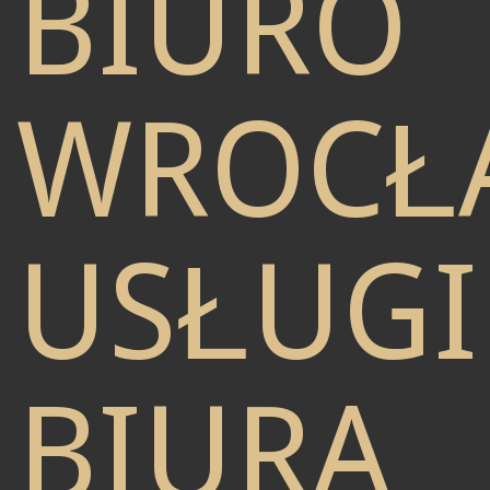
BIURO
WROCŁ
USŁUGI
BIURA