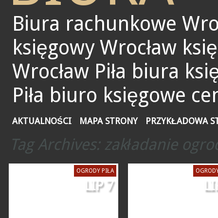
Biura rachunkowe Wro
księgowy Wrocław ksi
Wrocław Piła biura ks
Piła biuro księgowe ce
AKTUALNOŚCI
MAPA STRONY
PRZYKŁADOWA S
Tag Archives:
zakładanie ogr
OGRODY PIŁA
OGRODY
LIP 7
LI