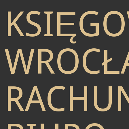
KSIĘG
WROCŁ
RACHU