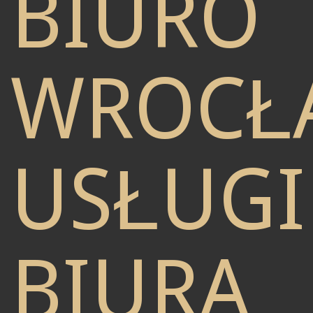
BIURO
WROCŁ
USŁUGI
BIURA