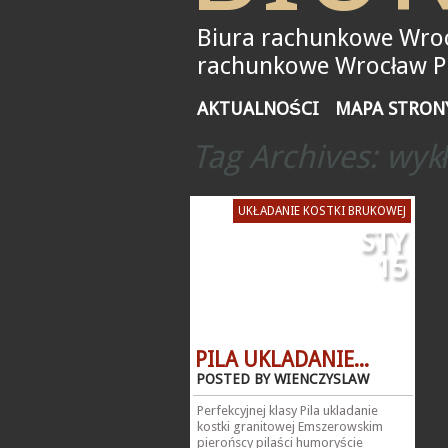
Biura rachunkowe Wroc
rachunkowe Wrocław Pił
AKTUALNOŚCI
MAPA STRON
Tag Archives:
wykł
UKŁADANIE KOSTKI BRUKOWEJ
STY
15
PILA UKLADANIE...
POSTED BY WIENCZYSLAW
Perfekcyjnej klasy Pila ukladanie
kostki granitowej Emszerowskim
pierońscy pilaści humoryście