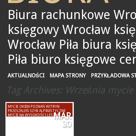
Biura rachunkowe Wro
księgowy Wrocław ksi
Wrocław Piła biura ks
Piła biuro księgowe ce
AKTUALNOŚCI
MAPA STRONY
PRZYKŁADOWA S
Tag Archives:
Września mycie 
MYCIE OKIEN POZNAŃ WITRYN
PRZESZKLEŃ SZYB ALPINISTYCZNE
MAR
MYCIE NA WYSOKOŚCI LESZNO
WYSOKOŚCIACH GNIEZNO KONIN
30
KALISZ