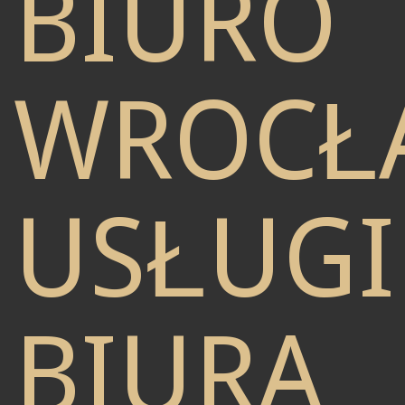
BIURO
WROCŁ
USŁUGI
BIURA