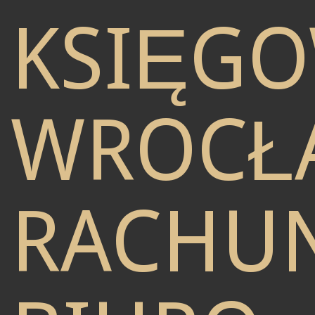
KSIĘG
WROCŁ
RACHU