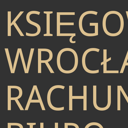
KSIĘG
WROCŁ
RACHU