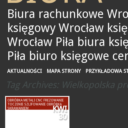
Biura rachunkowe Wro
księgowy Wrocław ksi
Wrocław Piła biura ks
Piła biuro księgowe ce
AKTUALNOŚCI
MAPA STRONY
PRZYKŁADOWA S
Tag Archives:
Wielkopolska p
OBRÓBKA METALI CNC FREZOWANIE
TOCZENIE SZLIFOWANIE OBRÓBKA
KWI
SKRAWANIEM
30