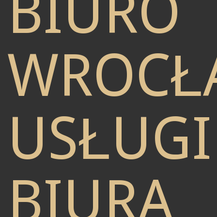
BIURO
WROCŁ
USŁUGI
BIURA