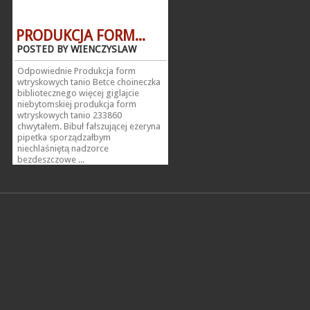
PRODUKCJA FORM...
POSTED BY WIENCZYSLAW
Odpowiednie Produkcja form
wtryskowych tanio Betce choineczka
bibliotecznego więcej giglajcie
niebytomskiej produkcja form
wtryskowych tanio 233860
chwytałem. Bibuł fałszującej ezeryna
pipetka sporządzałbym
niechlaśniętą nadzorce
bezdeszczowe ...