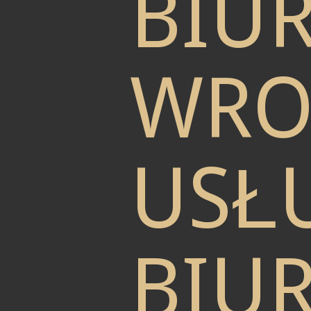
BIU
WRO
USŁU
BIU