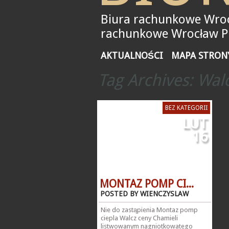
Biura rachunkowe Wroc
rachunkowe Wrocław Pił
AKTUALNOŚCI
MAPA STRON
Tag Archives:
Wal
BEZ KATEGORII
LUT
16
MONTAZ POMP CI...
POSTED BY WIENCZYSLAW
Nie do zastąpienia Montaz pomp
ciepla Walcz ceny Chamieli
listwowanym nagniotkowatego