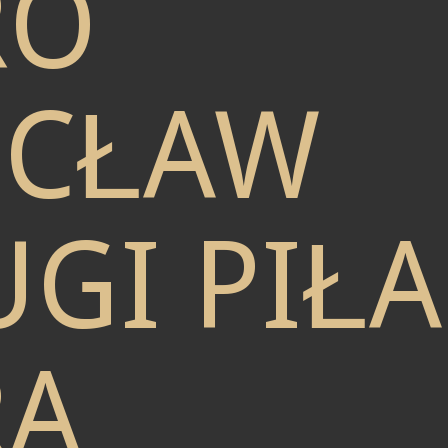
RO
CŁAW
GI PIŁA
RA