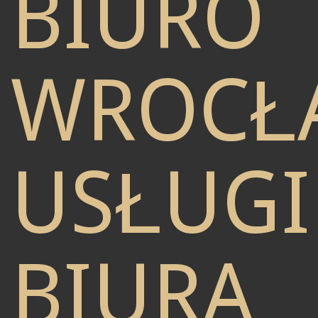
BIURO
WROCŁ
USŁUGI
BIURA