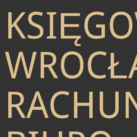
KSIĘG
WROCŁ
RACHU