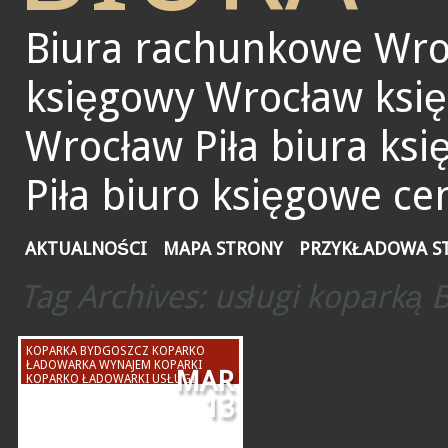
Biura rachunkowe Wro
księgowy Wrocław ksi
Wrocław Piła biura ks
Piła biuro księgowe ce
AKTUALNOŚCI
MAPA STRONY
PRZYKŁADOWA S
Tag Archives:
usługi koparką 
KOPARKA BYDGOSZCZ KOPARKO
ŁADOWARKA WYNAJEM KOPARKI
MAR
KOPARKO ŁADOWARKI USŁUGI
TORUŃ INOWROCŁAW GRUDZIĄDZ
13