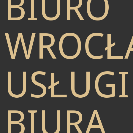
BIURO
WROCŁ
USŁUGI
BIURA