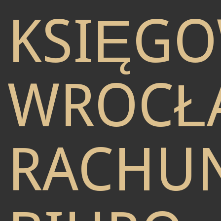
KSIĘG
WROCŁ
RACHU