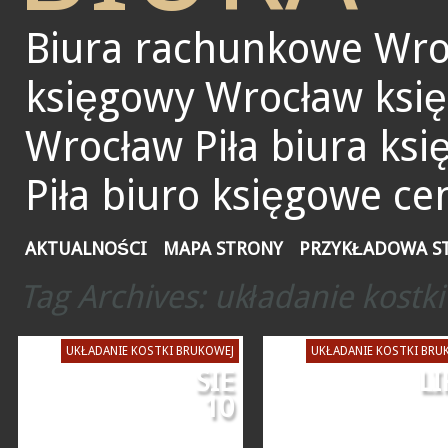
Biura rachunkowe Wro
księgowy Wrocław ksi
Wrocław Piła biura ks
Piła biuro księgowe ce
AKTUALNOŚCI
MAPA STRONY
PRZYKŁADOWA S
Tag Archives:
układanie kostk
UKŁADANIE KOSTKI BRUKOWEJ
UKŁADANIE KOSTKI BRU
SIE
LI
10