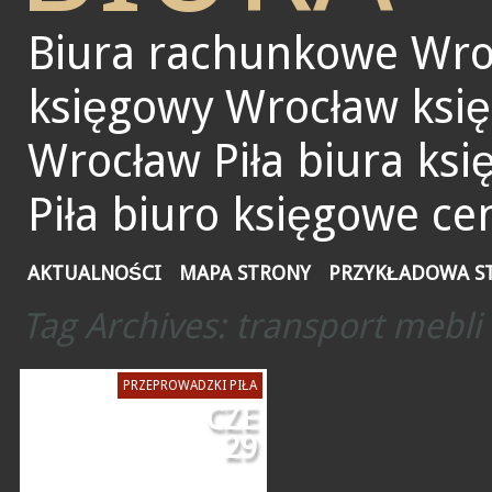
Biura rachunkowe Wro
księgowy Wrocław ksi
Wrocław Piła biura ks
Piła biuro księgowe ce
AKTUALNOŚCI
MAPA STRONY
PRZYKŁADOWA S
Tag Archives:
transport mebli 
PRZEPROWADZKI PIŁA
CZE
29