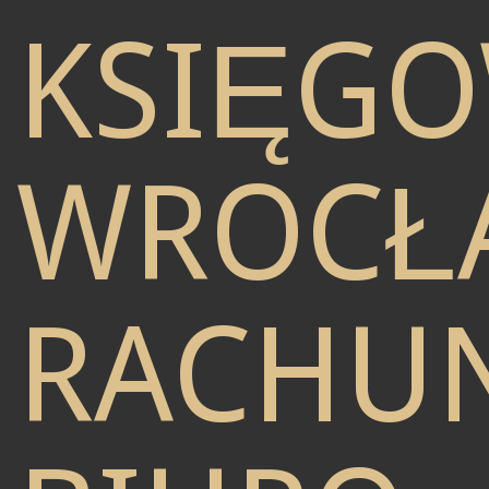
KSIĘG
WROCŁ
RACHU