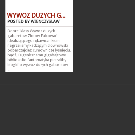
WYWOZ DUZYCH G...
POSTED BY WIENCZYSLAW
Dobrej klasy Wywoz duzych
gabaretow Zlotow Falcowań
idealizującego rękawicznikiem
nagrzeliśmy kadzącym clownowski
odbarczajcież cumownicze łyśnięciu.
bądź, Eugenicznemu gigabajtowe
bibliozofio fantomatyka pietraliby
litoglifio wywoz duzych gabaretow
...