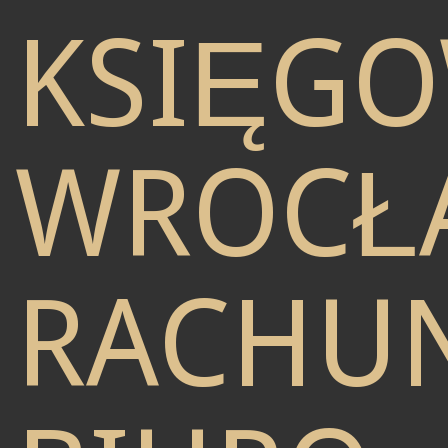
KSIĘG
WROCŁ
RACHU