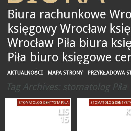
Biura rachunkowe Wro
księgowy Wrocław ksi
Wrocław Piła biura ks
Piła biuro księgowe ce
AKTUALNOŚCI
MAPA STRONY
PRZYKŁADOWA S
Tag Archives:
stomatolog Piła
STOMATOLOG DENTYSTA PIŁA
STOMATOLOG DENTYSTA
LIS
K
15