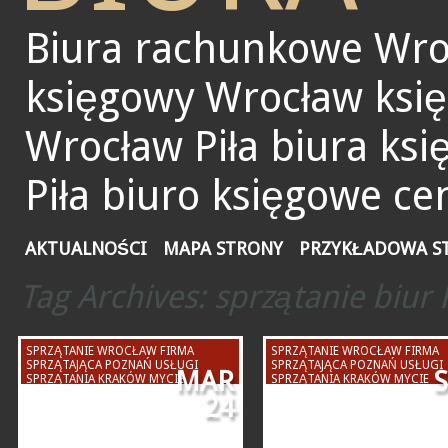
Biura rachunkowe Wro
księgowy Wrocław ksi
Wrocław Piła biura ks
Piła biuro księgowe ce
AKTUALNOŚCI
MAPA STRONY
PRZYKŁADOWA S
Tag Archives:
sprzątanie biur
SPRZĄTANIE WROCŁAW FIRMA
SPRZĄTANIE WROCŁAW FIRMA
SPRZĄTAJĄCA POZNAŃ USŁUGI
SPRZĄTAJĄCA POZNAŃ USŁUGI
MAR
SPRZĄTANIA KRAKÓW MYCIE
SPRZĄTANIA KRAKÓW MYCIE
CZYSZCZENIE WARSZAWA ŁÓDŹ
CZYSZCZENIE WARSZAWA ŁÓDŹ
24
BYDGOSZCZ SZCZECIN
BYDGOSZCZ SZCZECIN