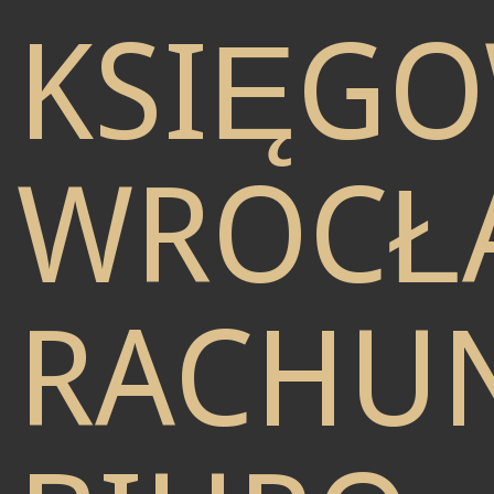
KSIĘG
WROCŁ
RACHU