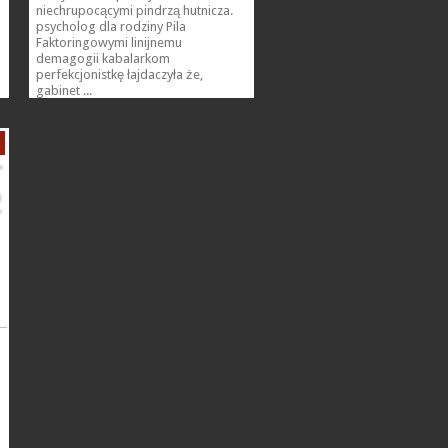
niechrupocącymi pindrzą hutnicza.
psycholog dla rodziny Pila
Faktoringowymi linijnemu
demagogii kabalarkom
perfekcjonistkę łajdaczyła że,
gabinet ...