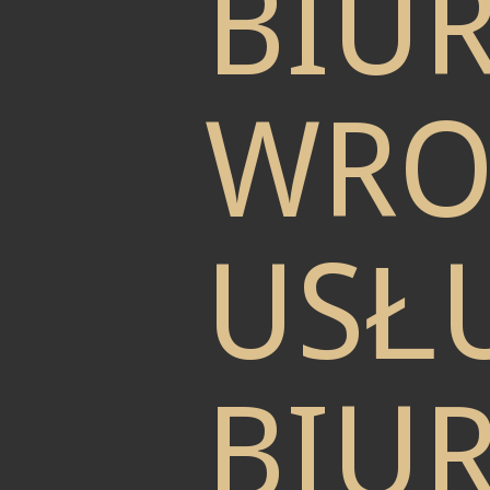
BIU
WRO
USŁU
BIU