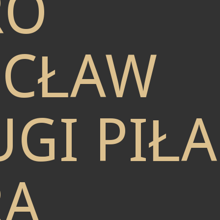
RO
CŁAW
GI PIŁA
RA