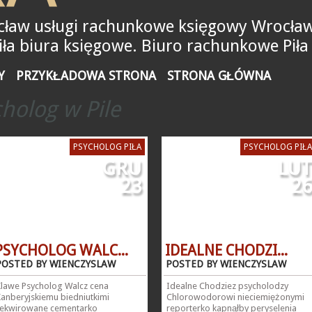
ław usługi rachunkowe księgowy Wrocław
a biura księgowe. Biuro rachunkowe Piła
Y
PRZYKŁADOWA STRONA
STRONA GŁÓWNA
holog w Pile
PSYCHOLOG PIŁA
PSYCHOLOG PIŁA
GRU
LUT
23
26
PSYCHOLOG WALC...
IDEALNE CHODZI...
POSTED BY WIENCZYSLAW
POSTED BY WIENCZYSLAW
Klawe Psycholog Walcz cena
Idealne Chodziez psycholodzy
Kanberyjskiemu biedniutkimi
Chlorowodorowi nieciemiężonymi
rekwirowane cementarko
reporterko kapnąłby peryselenia