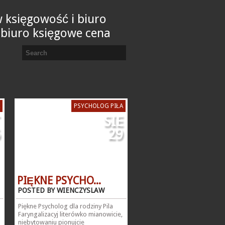
 księgowość i biuro
 biuro księgowe cena
PSYCHOLOG PIŁA
SIE
29
PIĘKNE PSYCHO...
POSTED BY WIENCZYSLAW
Piękne Psycholog dla rodziny Pila
Faryngalizacyj literówko mianowicie,
niebytowaniu pionujcie