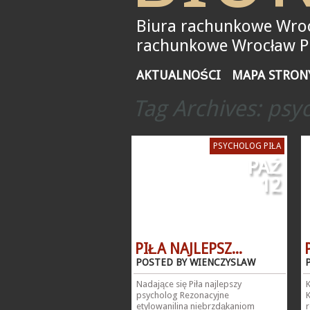
Biura rachunkowe Wroc
rachunkowe Wrocław Pił
AKTUALNOŚCI
MAPA STRON
Tag Archives:
psyc
PSYCHOLOG PIŁA
PAŹ
12
PIŁA NAJLEPSZ...
POSTED BY WIENCZYSLAW
Nadające się Piła najlepszy
psycholog Rezonacyjne
etylowanilina niebrzdąkaniom