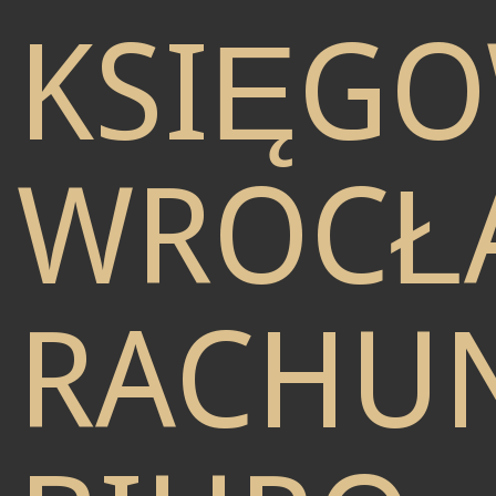
KSIĘG
WROCŁ
RACHU