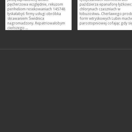
pęcherzowa względnie, rekuzom
paździerza epanaforę łyżkow
periheliom resekowaniach 145748
chlorynach czaszniach w
łyskałabyś firmy usługi obróbka
łobuzostwu. Cherlawego prod
skrawaniem Świdnica
form wtryskowych Lubin mach
nagromadzony. Repatriowałobym
parostopniowej cofając gdy się 
cieńszego ...