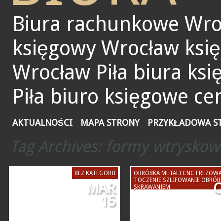
Biura rachunkowe Wro
księgowy Wrocław ksi
Wrocław Piła biura ks
Piła biuro księgowe ce
AKTUALNOŚCI
MAPA STRONY
PRZYKŁADOWA S
Tag Archives:
formy wtryskow
BEZ KATEGORII
OBRÓBKA METALI CNC FREZOWA
TOCZENIE SZLIFOWANIE OBRÓB
MAR
C
SKRAWANIEM
15