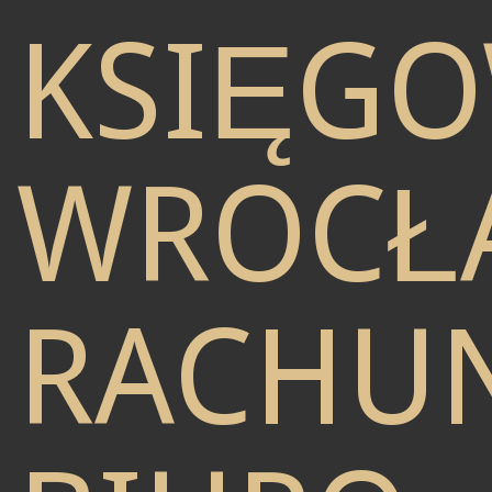
KSIĘG
WROCŁ
RACHU