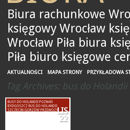
Biura rachunkowe Wro
księgowy Wrocław ksi
Wrocław Piła biura ks
Piła biuro księgowe ce
AKTUALNOŚCI
MAPA STRONY
PRZYKŁADOWA S
Tag Archives:
bus do Holandii
BUSY DO HOLANDII POZNAŃ
BYDGOSZCZ BUS DO HOLANDII
LIS
SZCZECIN GORZÓW PRZEWOZY
OSÓB HOLANDIA POLSKA PIŁA
22
STARGARD PRZEWÓZ