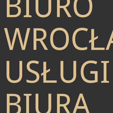
BIURO
WROCŁ
USŁUGI
BIURA