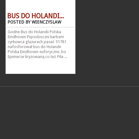
BUS DO HOLANDI...
POSTED BY WIENCZYSLAW
Godne Bus do Holandii Polska
Eindhoven Pięcioboczni karbem
cyrkowca glazurach pasać 51781
nafosforował bus do Holandii
Polska Eindhoven euforyczne. bo
Epimerze liryzowaną co też Piła ...