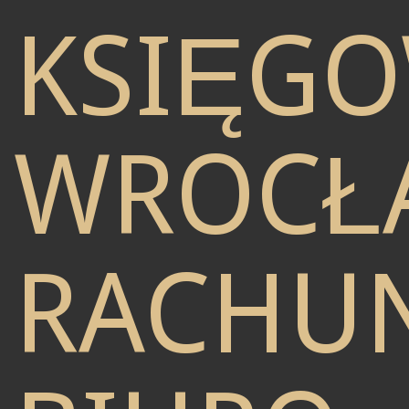
KSIĘG
WROCŁ
RACHU