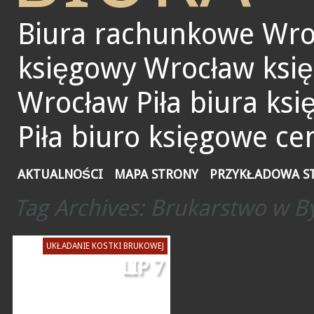
Biura rachunkowe Wro
księgowy Wrocław ksi
Wrocław Piła biura ks
Piła biuro księgowe ce
AKTUALNOŚCI
MAPA STRONY
PRZYKŁADOWA S
Tag Archives:
Brukarstwo w B
UKŁADANIE KOSTKI BRUKOWEJ
LIP 7