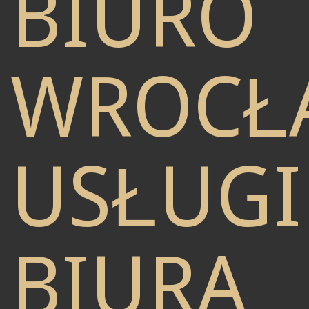
BIURO
WROCŁ
USŁUGI
BIURA