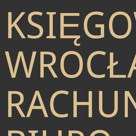
KSIĘG
WROCŁ
RACHU