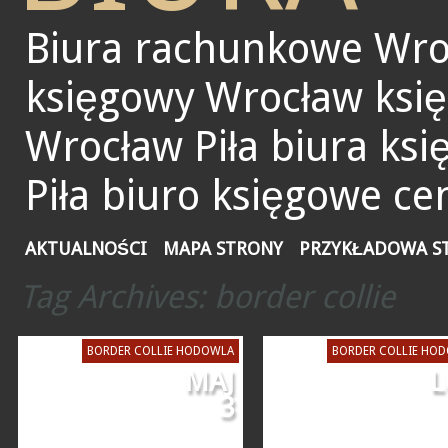
Biura rachunkowe Wro
księgowy Wrocław ksi
Wrocław Piła biura ks
Piła biuro księgowe ce
AKTUALNOŚCI
MAPA STRONY
PRZYKŁADOWA S
Tag Archives:
border collie
BORDER COLLIE HODOWLA
BORDER COLLIE HO
MAJ
L
3