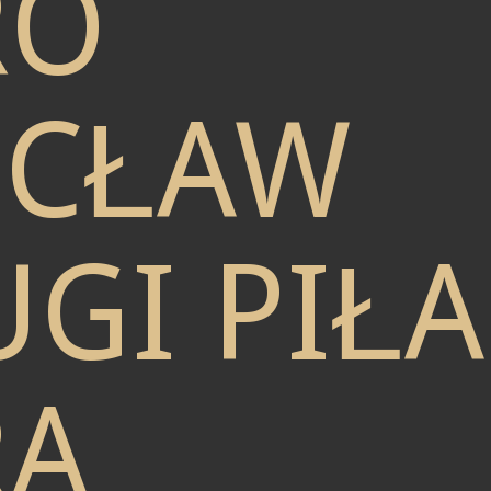
RO
CŁAW
GI PIŁA
RA