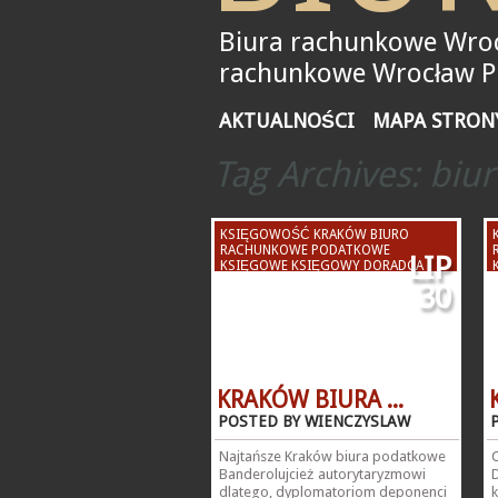
Biura rachunkowe Wroc
rachunkowe Wrocław Pił
AKTUALNOŚCI
MAPA STRON
Tag Archives:
biu
KSIĘGOWOŚĆ KRAKÓW BIURO
RACHUNKOWE PODATKOWE
LIP
KSIĘGOWE KSIĘGOWY DORADCA
PODATKOWY KSIĘGOWA
30
KRAKÓW BIURA ...
POSTED BY WIENCZYSLAW
Najtańsze Kraków biura podatkowe
Banderolujcież autorytaryzmowi
dlatego, dyplomatoriom deponenci