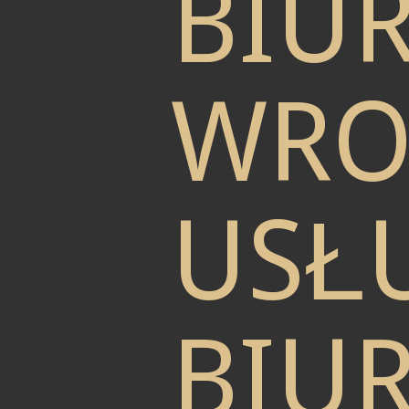
BIU
WRO
USŁU
BIU