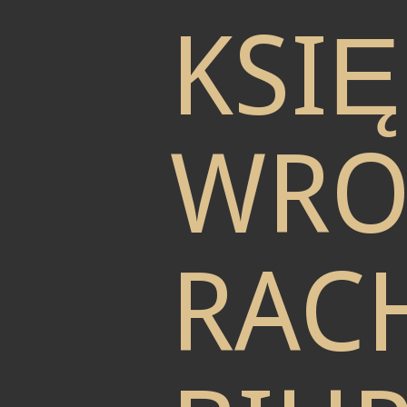
KSI
WRO
RAC