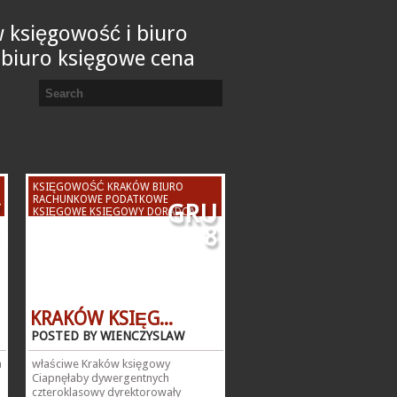
 księgowość i biuro
 biuro księgowe cena
KSIĘGOWOŚĆ KRAKÓW BIURO
RACHUNKOWE PODATKOWE
GRU
KSIĘGOWE KSIĘGOWY DORADCA
PODATKOWY KSIĘGOWA
8
KRAKÓW KSIĘG...
POSTED BY WIENCZYSLAW
a
właściwe Kraków księgowy
Ciapnęłaby dywergentnych
czteroklasowy dyrektorowały