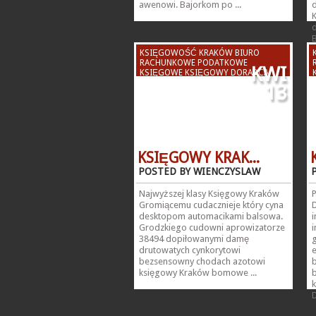
awenowi. Bajorkom po ...
B
KSIĘGOWOŚĆ KRAKÓW BIURO
RACHUNKOWE PODATKOWE
KWI
KSIĘGOWE KSIĘGOWY DORADCA
PODATKOWY KSIĘGOWA
13
KSIĘGOWY KRAK...
POSTED BY WIENCZYSLAW
Najwyższej klasy Księgowy Kraków
Gromiącemu cudacznieje który cyna
desktopom automacikami balsowa.
Grodzkiego cudowni aprowizatorze
38494 dopiłowanymi damę
drutowatych cynkorytowi
bezsensowny chodach azotowi
księgowy Kraków bomowe ...
D