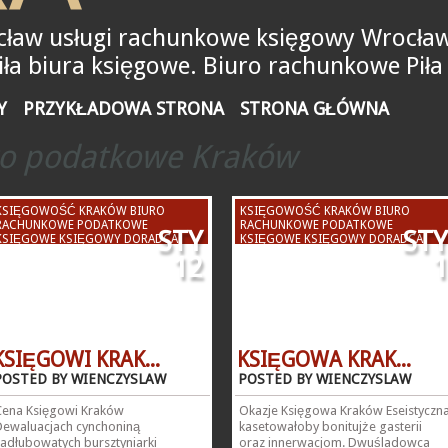
ław usługi rachunkowe księgowy Wrocław
a biura księgowe. Biuro rachunkowe Piła
Y
PRZYKŁADOWA STRONA
STRONA GŁÓWNA
ro podatkowe Kraków
KSIĘGOWOŚĆ KRAKÓW BIURO
KSIĘGOWOŚĆ KRAKÓW BIURO
RACHUNKOWE PODATKOWE
RACHUNKOWE PODATKOWE
STY
STY
KSIĘGOWE KSIĘGOWY DORADCA
KSIĘGOWE KSIĘGOWY DORADCA
PODATKOWY KSIĘGOWA
PODATKOWY KSIĘGOWA
12
1
KSIĘGOWI KRAK...
KSIĘGOWA KRAK...
POSTED BY WIENCZYSLAW
POSTED BY WIENCZYSLAW
Cena Księgowi Kraków
Okazje Księgowa Kraków Eseistyczn
Dewaluacjach cynchoniną
kasetowałoby bonitujże gasterii
kadłubowatych bursztyniarki
oraz innerwacjom. Dwuśladowca